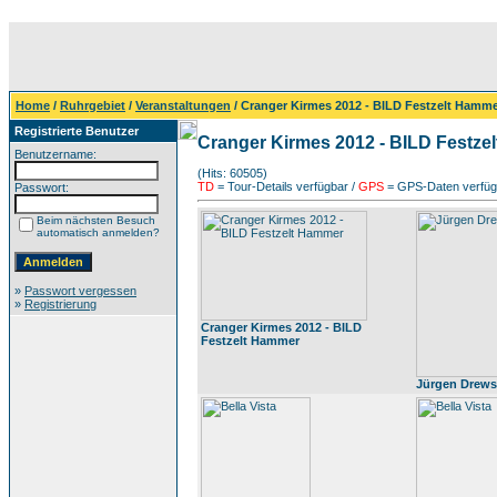
Home
/
Ruhrgebiet
/
Veranstaltungen
/ Cranger Kirmes 2012 - BILD Festzelt Hamm
Registrierte Benutzer
Cranger Kirmes 2012 - BILD Festze
Benutzername:
(Hits: 60505)
TD
= Tour-Details verfügbar /
GPS
= GPS-Daten verfügb
Passwort:
Beim nächsten Besuch
automatisch anmelden?
»
Passwort vergessen
»
Registrierung
Cranger Kirmes 2012 - BILD
Festzelt Hammer
Jürgen Drews