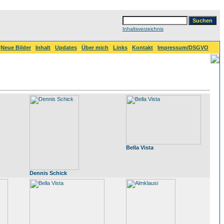
Inhaltsverzeichnis
Neue Bilder
Inhalt
Updates
Über mich
Links
Kontakt
Impressum/DSGVO
Bella Vista
Dennis Schick