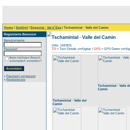
Home
/
Südtirol
/
Eggental · Val d´Ega
/ Tschamintal · Valle del Camin
Registrierte Benutzer
Tschamintal · Valle del Camin
Benutzername:
(Hits: 168383)
TD
= Tour-Details verfügbar /
GPS
= GPS-Daten verfügb
Passwort:
Beim nächsten Besuch
automatisch anmelden?
»
Passwort vergessen
»
Registrierung
Tschamintal · Valle d
Camin
Tschamintal · Valle del
Camin