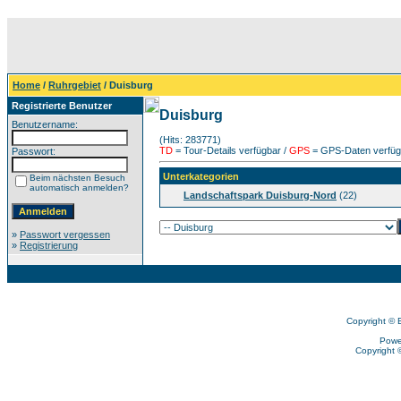
Home
/
Ruhrgebiet
/ Duisburg
Registrierte Benutzer
Duisburg
Benutzername:
(Hits: 283771)
TD
= Tour-Details verfügbar /
GPS
= GPS-Daten verfügb
Passwort:
Unterkategorien
Beim nächsten Besuch
automatisch anmelden?
Landschaftspark Duisburg-Nord
(22)
»
Passwort vergessen
»
Registrierung
Copyright © 
Powe
Copyright