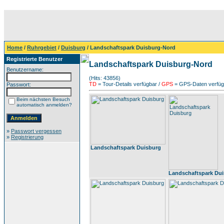
Home
/
Ruhrgebiet
/
Duisburg
/ Landschaftspark Duisburg-Nord
Registrierte Benutzer
Landschaftspark Duisburg-Nord
Benutzername:
(Hits: 43856)
TD
= Tour-Details verfügbar /
GPS
= GPS-Daten verfügb
Passwort:
Beim nächsten Besuch
automatisch anmelden?
»
Passwort vergessen
»
Registrierung
Landschaftspark Duisburg
Landschaftspark Du