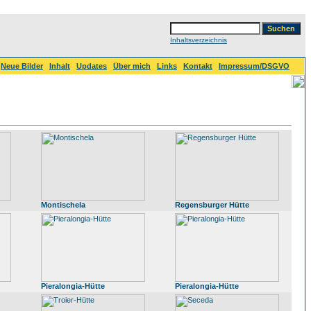
Inhaltsverzeichnis
Neue Bilder
Inhalt
Updates
Über mich
Links
Kontakt
Impressum/DSGVO
Montischela
Regensburger Hütte
Pieralongia-Hütte
Pieralongia-Hütte