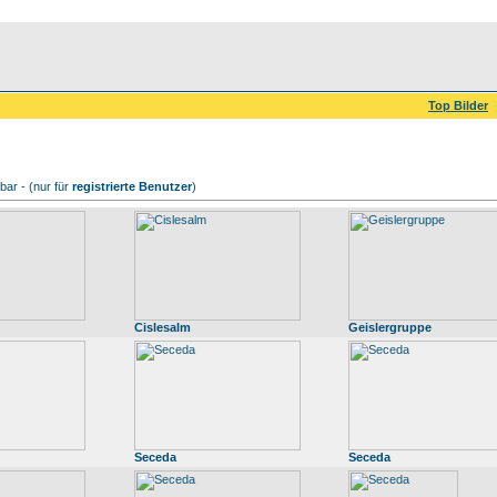
Top Bilder
ar - (nur für
registrierte Benutzer
)
Cislesalm
Geislergruppe
Seceda
Seceda