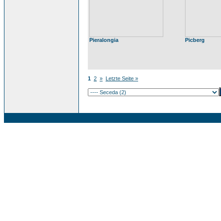
Pieralongia
Picberg
1
2
»
Letzte Seite »