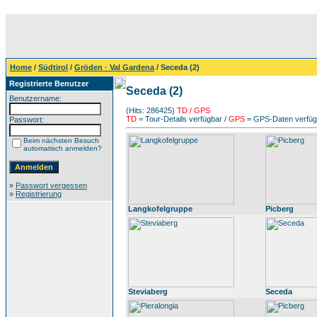
Home
/
Südtirol
/
Gröden · Val Gardena
/ Seceda (2)
Registrierte Benutzer
Seceda (2)
Benutzername:
(Hits: 286425)
TD / GPS
TD
= Tour-Details verfügbar /
GPS
= GPS-Daten verfügb
Passwort:
Beim nächsten Besuch
automatisch anmelden?
»
Passwort vergessen
»
Registrierung
Langkofelgruppe
Picberg
Steviaberg
Seceda