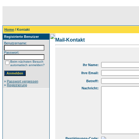
Home
/ Kontakt
Registrierte Benutzer
Mail-Kontakt
Benutzername:
Passwort:
Beim nächsten Besuch
Ihr Name:
automatisch anmelden?
Ihre Email:
Betreff:
»
Passwort vergessen
»
Registrierung
Nachricht:
Bestätigungs-Code: