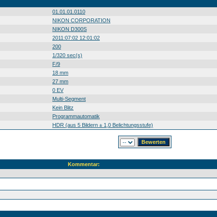
01.01.01.0110
NIKON CORPORATION
NIKON D300S
2011:07:02 12:01:02
200
1/320 sec(s)
F/9
18 mm
27 mm
0 EV
Multi-Segment
Kein Blitz
Programmautomatik
HDR (aus 5 Bildern ± 1,0 Belichtungsstufe)
Kommentar: