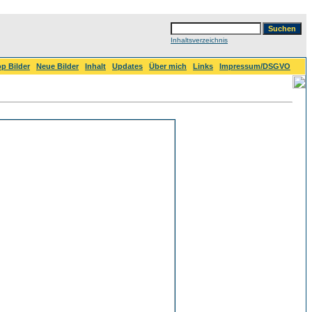
Inhaltsverzeichnis
p Bilder
Neue Bilder
Inhalt
Updates
Über mich
Links
Impressum/DSGVO