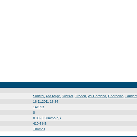
Südtirol Alto Adige Sudtirol Gröden Val Gardena Gherdëina Langental Vallunga Val longia Südtirol0 Alto0 Adige0 Sudtirol0 Gröden0 Val0 Gardena0 Gherdëina0 Langental0 Vallunga0 Val0 longia0 20110702
Südtirol
,
Alto Adige
,
Sudtirol
,
Gröden
,
Val Gardena
,
Gherdëina
,
Langent
16.11.2011 18:34
141993
0
0.00 (0 Stimme(n))
410.6 KB
Thomas