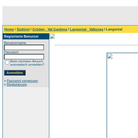
Home
/
Südtirol
/
Gröden · Val Gardena
/
Langental · Vallunga
/ Langental
Registrierte Benutzer
Benutzername:
Passwort:
Beim nächsten Besuch
automatisch anmelden?
»
Passwort vergessen
»
Registrierung