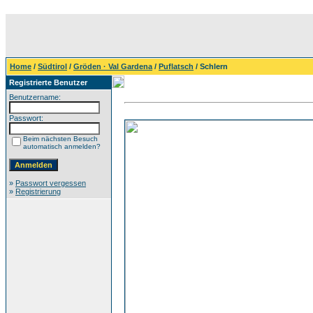
Home
/
Südtirol
/
Gröden · Val Gardena
/
Puflatsch
/ Schlern
Registrierte Benutzer
Benutzername:
Passwort:
Beim nächsten Besuch
automatisch anmelden?
»
Passwort vergessen
»
Registrierung