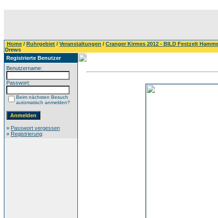
Home
/
Ruhrgebiet
/
Veranstaltungen
/
Cranger Kirmes 2012 - BILD Festzelt Hamm
Drews
Registrierte Benutzer
Benutzername:
Passwort:
Beim nächsten Besuch
automatisch anmelden?
»
Passwort vergessen
»
Registrierung