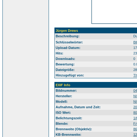
Jürgen Drews
Beschreibung:
Du
BILD-Festzel
Schlüsselwörter:
BI
Upload-Datum:
17
Hits:
23
Downloads:
0
Bewertung:
0.
Dateigröße:
28
Hinzugefügt von:
T
EXIF Info
Bildnummer:
04
Hersteller:
N
Modell:
N
Aufnahme, Datum und Zeit:
20
ISO Wert:
80
Belichtungszeit:
1/
Blende:
F/
Brennweite (Objektiv):
8
KB-Brennweite:
1