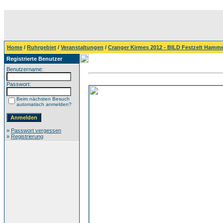
Home
/
Ruhrgebiet
/
Veranstaltungen
/
Cranger Kirmes 2012 - BILD Festzelt Hamm
Registrierte Benutzer
Benutzername:
Passwort:
Beim nächsten Besuch
automatisch anmelden?
»
Passwort vergessen
»
Registrierung