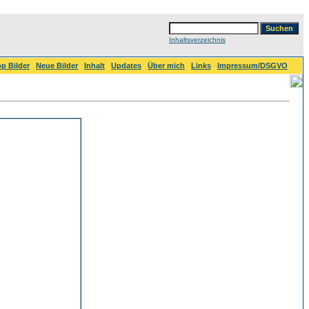
Inhaltsverzeichnis
p Bilder
Neue Bilder
Inhalt
Updates
Über mich
Links
Impressum/DSGVO