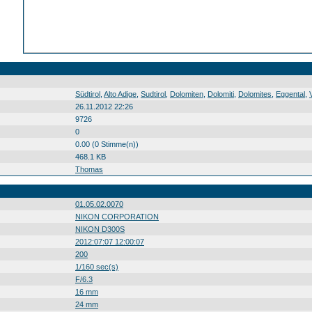
Südtirol Alto Adige Sudtirol Dolomiten Dolomiti Dolomites Eggental Val d´Ega Tschamintal Valle di Ciamin Tal valle val Südtirol0 Alto0 Adige0 Sudtirol0 Dolomiten0 Dolomiti0 Dolomites0 Eggental0 Val0 d´Ega0 Tschamintal0 Valle0 di0 Ciamin0 Tal0 valle0 val0 20120707
Südtirol
,
Alto Adige
,
Sudtirol
,
Dolomiten
,
Dolomiti
,
Dolomites
,
Eggental
,
26.11.2012 22:26
9726
0
0.00 (0 Stimme(n))
468.1 KB
Thomas
01.05.02.0070
NIKON CORPORATION
NIKON D300S
2012:07:07 12:00:07
200
1/160 sec(s)
F/6.3
16 mm
24 mm