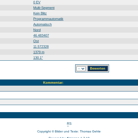
0 EV
Multi-Segment
Kein Blitz
Programmautomatik
Automatisch
Nord
46.483407
Ost
11.572328
1379 m
130.1°
Kommentar:
Copyright © Bilder und Texte: Thomas Gehle