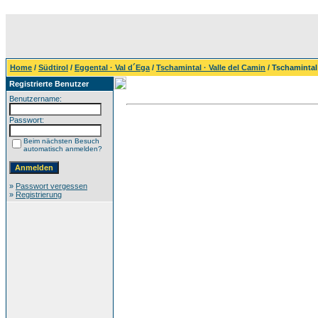
Home
/
Südtirol
/
Eggental · Val d´Ega
/
Tschamintal · Valle del Camin
/ Tschamintal 
Registrierte Benutzer
Benutzername:
Passwort:
Beim nächsten Besuch
automatisch anmelden?
»
Passwort vergessen
»
Registrierung