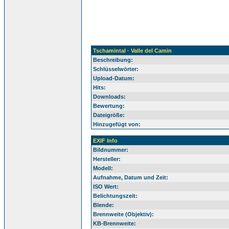
Tschamintal · Valle del Camin
Beschreibung:
Schlüsselwörter:
Upload-Datum:
Hits:
Downloads:
Bewertung:
Dateigröße:
Hinzugefügt von:
EXIF Info
Bildnummer:
Hersteller:
Modell:
Aufnahme, Datum und Zeit:
ISO Wert:
Belichtungszeit:
Blende:
Brennweite (Objektiv):
KB-Brennweite: