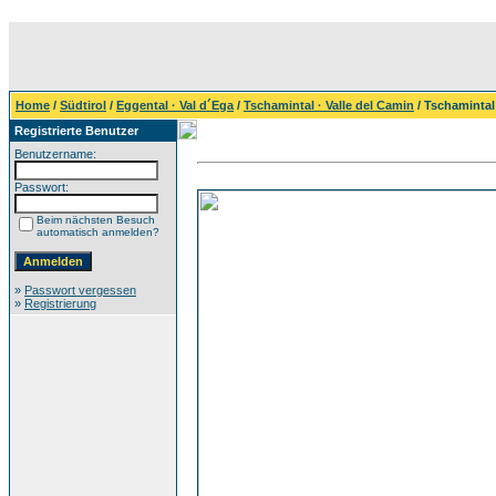
Home
/
Südtirol
/
Eggental · Val d´Ega
/
Tschamintal · Valle del Camin
/ Tschamintal 
Registrierte Benutzer
Benutzername:
Passwort:
Beim nächsten Besuch
automatisch anmelden?
»
Passwort vergessen
»
Registrierung