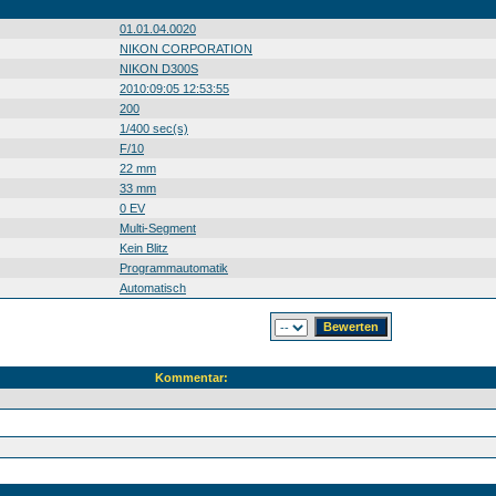
01.01.04.0020
NIKON CORPORATION
NIKON D300S
2010:09:05 12:53:55
200
1/400 sec(s)
F/10
22 mm
33 mm
0 EV
Multi-Segment
Kein Blitz
Programmautomatik
Automatisch
Kommentar: