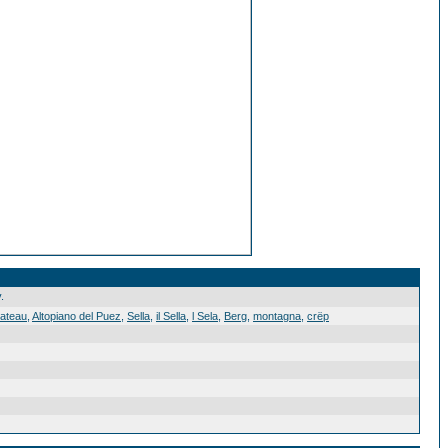
.
ateau
,
Altopiano del Puez
,
Sella
,
il Sella
,
l Sela
,
Berg
,
montagna
,
crëp