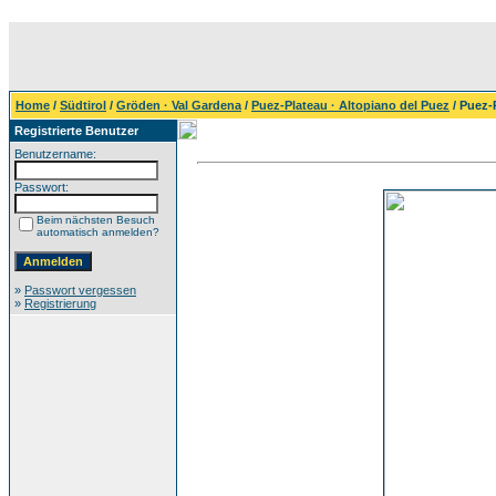
Home
/
Südtirol
/
Gröden · Val Gardena
/
Puez-Plateau · Altopiano del Puez
/ Puez-
Registrierte Benutzer
Benutzername:
Passwort:
Beim nächsten Besuch
automatisch anmelden?
»
Passwort vergessen
»
Registrierung