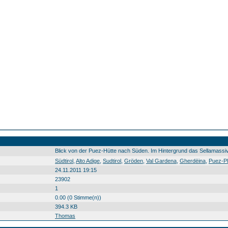
Blick von der Puez-Hütte nach Süden. Im Hintergrund das Sellamassiv
Südtirol Alto Adige Sudtirol Gröden Val Gardena Gherdëina Puez-Plateau Altopiano del Puez Sella il Sella l Sela Berg montagna crëp Südtirol0 Alto0 Adige0 Sudtirol0 Gröden0 Val0 Gardena0 Gherdëina0 Puez-Plateau0 Altopiano0 del0 Puez0 Sella0 il0 Sella0 l0 Sela0 Berg0 montagna0 crëp0 20100905
Südtirol
,
Alto Adige
,
Sudtirol
,
Gröden
,
Val Gardena
,
Gherdëina
,
Puez-Pl
24.11.2011 19:15
23902
1
0.00 (0 Stimme(n))
394.3 KB
Thomas