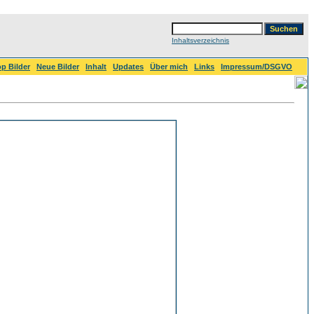
Inhaltsverzeichnis
p Bilder
Neue Bilder
Inhalt
Updates
Über mich
Links
Impressum/DSGVO