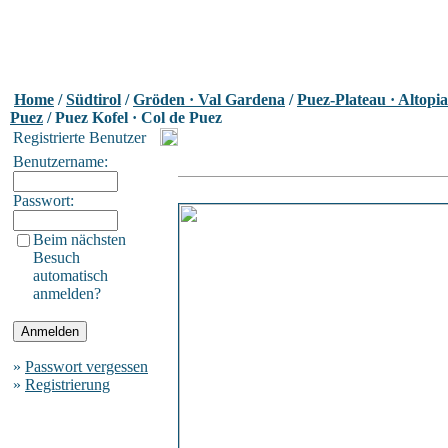
Home
/
Südtirol
/
Gröden · Val Gardena
/
Puez-Plateau · Altopia
Puez
/ Puez Kofel · Col de Puez
Registrierte Benutzer
Benutzername:
Passwort:
Beim nächsten
Besuch
automatisch
anmelden?
»
Passwort vergessen
»
Registrierung