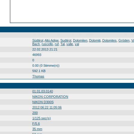
Südtirol Alto Adige Sudtirol Dolomiten Dolomiti Dolomites Gröden Val Gardena Gherdëina Cislestal Cislesbach Ruf de Ncisles Gewässer acque ega Bach ruscello ruf Tal valle val Südtirol0 Alto0 Adige0 Sudtirol0 Dolomiten0 Dolomiti0 Dolomites0 Gröden0 Val0 Gardena0 Gherdëina0 Cislestal0 Cislesbach0 Ruf0 de0 Ncisles0 Gewässer0 acque0 ega0 Bach0 ruscello0 ruf0 Tal0 valle0 val0 20120622
Südtirol
,
Alto Adige
,
Sudtirol
,
Dolomiten
,
Dolomiti
,
Dolomites
,
Gröden
,
V
Bach
,
ruscello
,
ruf
,
Tal
,
valle
,
val
22.02.2013 21:21
46993
0
0.00 (0 Stimme(n))
592.1 KB
Thomas
01.01.03.0140
NIKON CORPORATION
NIKON D300S
2012:06:22 11:05:06
200
1/125 sec(s)
F/5.6
35 mm