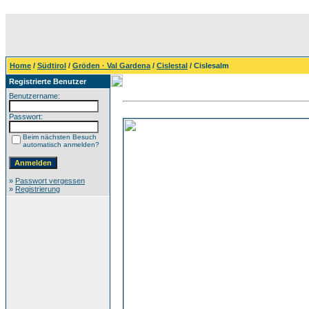
Home
/
Südtirol
/
Gröden · Val Gardena
/
Cislestal
/ Cislesalm
Registrierte Benutzer
Benutzername:
Passwort:
Beim nächsten Besuch
automatisch anmelden?
»
Passwort vergessen
»
Registrierung