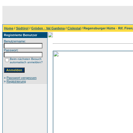
Home
/
Südtirol
/
Gröden · Val Gardena
/
Cislestal
/ Regensburger Hütte · Rif. Firen
Registrierte Benutzer
Benutzername:
Passwort:
Beim nächsten Besuch
automatisch anmelden?
»
Passwort vergessen
»
Registrierung