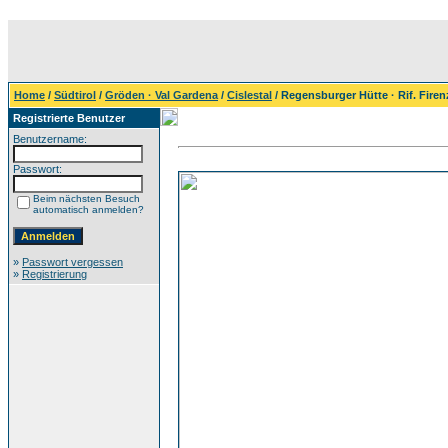
Home
/
Südtirol
/
Gröden · Val Gardena
/
Cislestal
/ Regensburger Hütte · Rif. Firen
Registrierte Benutzer
Benutzername:
Passwort:
Beim nächsten Besuch
automatisch anmelden?
»
Passwort vergessen
»
Registrierung