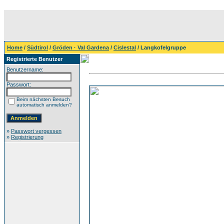
Home
/
Südtirol
/
Gröden · Val Gardena
/
Cislestal
/ Langkofelgruppe
Registrierte Benutzer
Benutzername:
Passwort:
Beim nächsten Besuch
automatisch anmelden?
»
Passwort vergessen
»
Registrierung