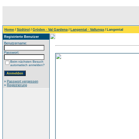
Home
/
Südtirol
/
Gröden · Val Gardena
/
Langental · Vallunga
/ Langental
Registrierte Benutzer
Benutzername:
Passwort:
Beim nächsten Besuch
automatisch anmelden?
»
Passwort vergessen
»
Registrierung