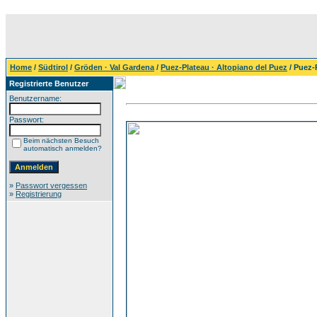
Home
/
Südtirol
/
Gröden · Val Gardena
/
Puez-Plateau · Altopiano del Puez
/ Puez-
Registrierte Benutzer
Benutzername:
Passwort:
Beim nächsten Besuch
automatisch anmelden?
»
Passwort vergessen
»
Registrierung