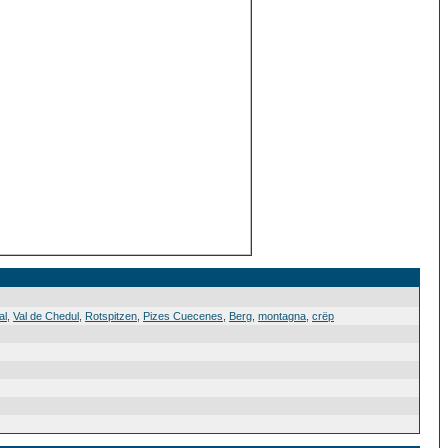
al
,
Val de Chedul
,
Rotspitzen
,
Pizes Cuecenes
,
Berg
,
montagna
,
crëp