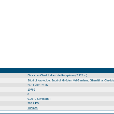
Blick vom Chedultal auf die Rotspitzen (2.224 m).
Südtirol Alto Adige Sudtirol Gröden Val Gardena Gherdëina Chedultal Val de Chedul Rotspitzen Pizes Cuecenes Berg montagna crëp Südtirol0 Alto0 Adige0 Sudtirol0 Gröden0 Val0 Gardena0 Gherdëina0 Chedultal0 Val0 de0 Chedul0 Rotspitzen0 Pizes0 Cuecenes0 Berg0 montagna0 crëp0 20100909
Südtirol
,
Alto Adige
,
Sudtirol
,
Gröden
,
Val Gardena
,
Gherdëina
,
Chedult
24.11.2011 21:37
10789
0
0.00 (0 Stimme(n))
385.9 KB
Thomas