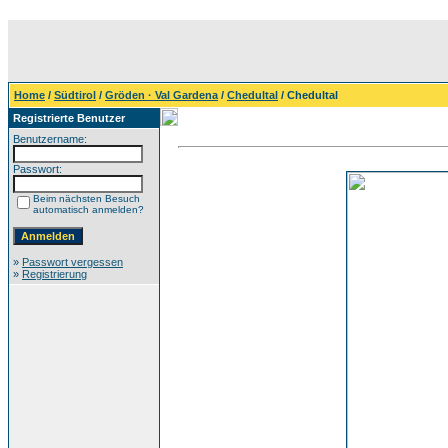
Home
/
Südtirol
/
Gröden · Val Gardena
/
Chedultal
/ Chedultal
Registrierte Benutzer
Benutzername:
Passwort:
Beim nächsten Besuch
automatisch anmelden?
»
Passwort vergessen
»
Registrierung