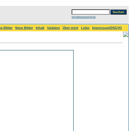
Inhaltsverzeichnis
p Bilder
Neue Bilder
Inhalt
Updates
Über mich
Links
Impressum/DSGVO