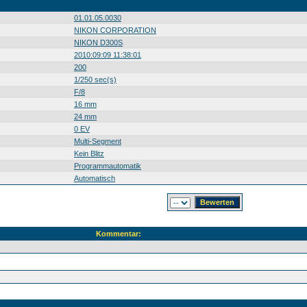
01.01.05.0030
NIKON CORPORATION
NIKON D300S
2010:09:09 11:38:01
200
1/250 sec(s)
F/8
16 mm
24 mm
0 EV
Multi-Segment
Kein Blitz
Programmautomatik
Automatisch
Kommentar: