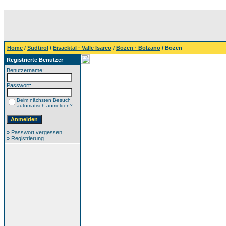
Home
/
Südtirol
/
Eisacktal · Valle Isarco
/
Bozen · Bolzano
/ Bozen
Registrierte Benutzer
Benutzername:
Passwort:
Beim nächsten Besuch
automatisch anmelden?
»
Passwort vergessen
»
Registrierung