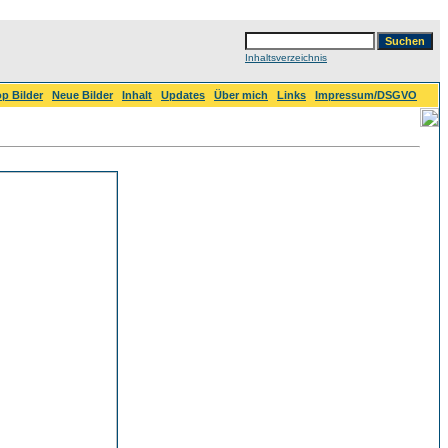
Inhaltsverzeichnis
p Bilder
Neue Bilder
Inhalt
Updates
Über mich
Links
Impressum/DSGVO