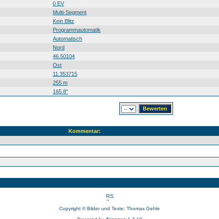
0 EV
Multi-Segment
Kein Blitz
Programmautomatik
Automatisch
Nord
46.50104
Ost
11.353715
255 m
165.8°
Kommentar:
Copyright © Bilder und Texte: Thomas Gehle