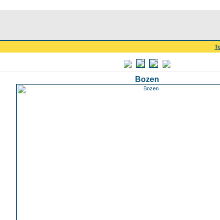
To
Bozen