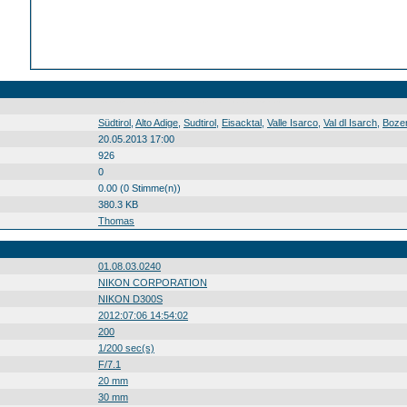
Südtirol Alto Adige Sudtirol Eisacktal Valle Isarco Val dl Isarch Bozen Bolzano Bulsan Stadt città zità Südtirol0 Alto0 Adige0 Sudtirol0 Eisacktal0 Valle0 Isarco0 Val0 dl0 Isarch0 Bozen0 Bolzano0 Bulsan0 Stadt0 città0 zità0 20120706
Südtirol
,
Alto Adige
,
Sudtirol
,
Eisacktal
,
Valle Isarco
,
Val dl Isarch
,
Boze
20.05.2013 17:00
926
0
0.00 (0 Stimme(n))
380.3 KB
Thomas
01.08.03.0240
NIKON CORPORATION
NIKON D300S
2012:07:06 14:54:02
200
1/200 sec(s)
F/7.1
20 mm
30 mm