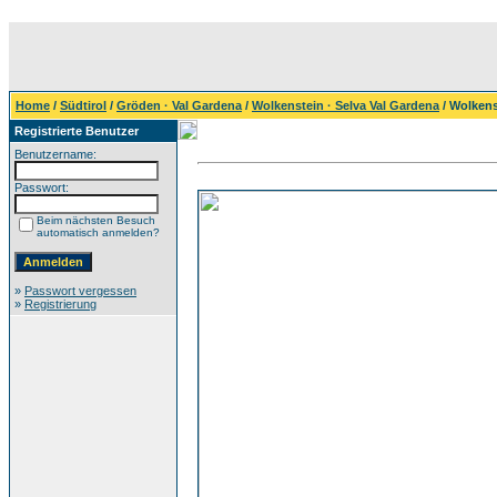
Home
/
Südtirol
/
Gröden · Val Gardena
/
Wolkenstein · Selva Val Gardena
/ Wolkens
Registrierte Benutzer
Benutzername:
Passwort:
Beim nächsten Besuch
automatisch anmelden?
»
Passwort vergessen
»
Registrierung