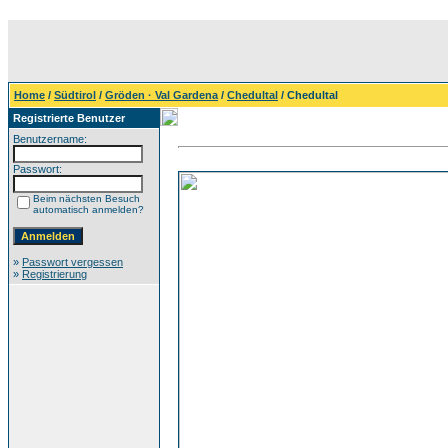
Home
/
Südtirol
/
Gröden · Val Gardena
/
Chedultal
/ Chedultal
Registrierte Benutzer
Benutzername:
Passwort:
Beim nächsten Besuch
automatisch anmelden?
»
Passwort vergessen
»
Registrierung