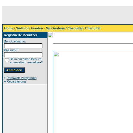
Home
/
Südtirol
/
Gröden · Val Gardena
/
Chedultal
/ Chedultal
Registrierte Benutzer
Benutzername:
Passwort:
Beim nächsten Besuch
automatisch anmelden?
»
Passwort vergessen
»
Registrierung