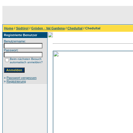
Home
/
Südtirol
/
Gröden · Val Gardena
/
Chedultal
/ Chedultal
Registrierte Benutzer
Benutzername:
Passwort:
Beim nächsten Besuch
automatisch anmelden?
»
Passwort vergessen
»
Registrierung