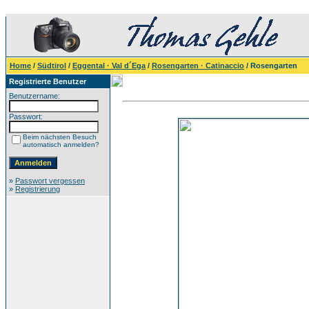
Home
/
Südtirol
/
Eggental · Val d´Ega
/
Rosengarten · Catinaccio
/ Rosengarten
Registrierte Benutzer
Benutzername:
Passwort:
Beim nächsten Besuch
automatisch anmelden?
»
Passwort vergessen
»
Registrierung