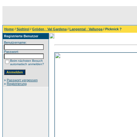
Home
/
Südtirol
/
Gröden · Val Gardena
/
Langental · Vallunga
/ Picknick ?
Registrierte Benutzer
Benutzername:
Passwort:
Beim nächsten Besuch
automatisch anmelden?
»
Passwort vergessen
»
Registrierung