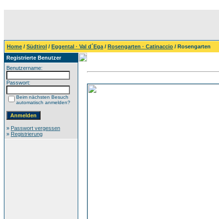
Home
/
Südtirol
/
Eggental · Val d´Ega
/
Rosengarten · Catinaccio
/ Rosengarten
Registrierte Benutzer
Benutzername:
Passwort:
Beim nächsten Besuch
automatisch anmelden?
»
Passwort vergessen
»
Registrierung