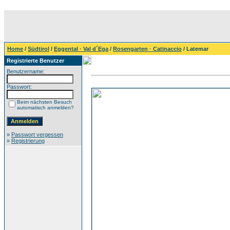
Home
/
Südtirol
/
Eggental · Val d´Ega
/
Rosengarten · Catinaccio
/ Latemar
Registrierte Benutzer
Benutzername:
Passwort:
Beim nächsten Besuch
automatisch anmelden?
»
Passwort vergessen
»
Registrierung