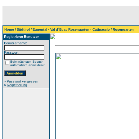
Home
/
Südtirol
/
Eggental · Val d´Ega
/
Rosengarten · Catinaccio
/ Rosengarten
Registrierte Benutzer
Benutzername:
Passwort:
Beim nächsten Besuch
automatisch anmelden?
»
Passwort vergessen
»
Registrierung