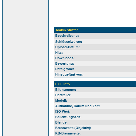
Joakin Stuffer
Beschreibung:
Schlüsselwörter:
Upload-Datum:
Hits:
Downloads:
Bewertung:
Dateigröße:
Hinzugefügt von:
EXIF Info
Bildnummer:
Hersteller:
Modell:
Aufnahme, Datum und Zeit:
ISO Wert:
Belichtungszeit:
Blende:
Brennweite (Objektiv):
KB-Brennweite: