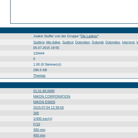
Joakin Stuffer von der Gruppe "
Die Ladiner
".
Südtirol Alto Adige Sudtirol Dolomiten Dolomiti Dolomites Interpret interprete nterpret Die Ladiner Joakin Stuffer Südtirol0 Alto0 Adige0 Sudtirol0 Dolomiten0 Dolomiti0 Dolomites0 Interpret0 interprete0 nterpret0 Die0 Ladiner0 Joakin0 Stuffer0 20150704
Südtirol
,
Alto Adige
,
Sudtirol
,
Dolomiten
,
Dolomiti
,
Dolomites
,
Interpret
,
i
05.07.2015 18:55
120444
0
1.00 (8 Stimme(n))
286.5 KB
Thomas
01.01.68.0090
NIKON CORPORATION
NIKON D300S
2015:07:04 12:38:50
200
1/400 sec(s)
F/10
300 mm
450 mm