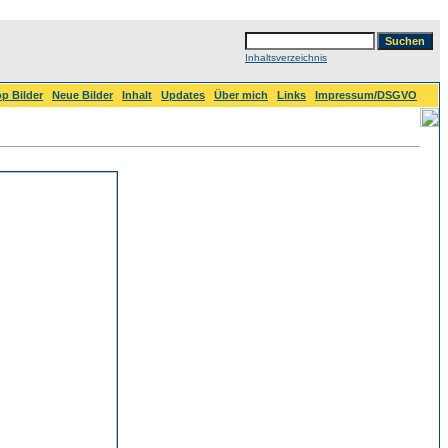
Inhaltsverzeichnis
p Bilder
Neue Bilder
Inhalt
Updates
Über mich
Links
Impressum/DSGVO