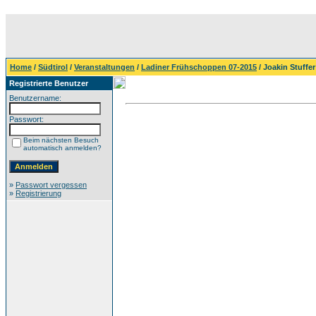
Home
/
Südtirol
/
Veranstaltungen
/
Ladiner Frühschoppen 07-2015
/ Joakin Stuffer
Registrierte Benutzer
Benutzername:
Passwort:
Beim nächsten Besuch
automatisch anmelden?
»
Passwort vergessen
»
Registrierung