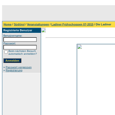
Home
/
Südtirol
/
Veranstaltungen
/
Ladiner Frühschoppen 07-2015
/ Die Ladiner
Registrierte Benutzer
Benutzername:
Passwort:
Beim nächsten Besuch
automatisch anmelden?
»
Passwort vergessen
»
Registrierung