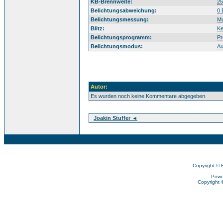
KB-Brennweite:
2
Belichtungsabweichung:
0 
Belichtungsmessung:
Mu
Blitz:
Ke
Belichtungsprogramm:
Pr
Belichtungsmodus:
Au
Autor:
Es wurden noch keine Kommentare abgegeben.
Joakin Stuffer ◄
Copyright © 
Powe
Copyright