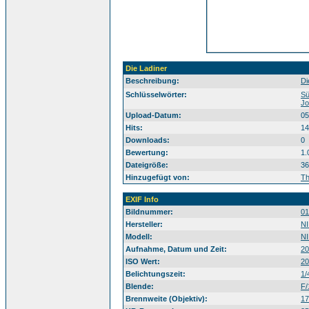
Die Ladiner
Beschreibung:
Di
Südtirol Alto
Schlüsselwörter:
Sü
Jo
Upload-Datum:
05
Hits:
14
Downloads:
0
Bewertung:
1.
Dateigröße:
36
Hinzugefügt von:
T
EXIF Info
Bildnummer:
01
Hersteller:
N
Modell:
N
Aufnahme, Datum und Zeit:
20
ISO Wert:
20
Belichtungszeit:
1/
Blende:
F/
Brennweite (Objektiv):
1