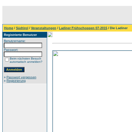
Home
/
Südtirol
/
Veranstaltungen
/
Ladiner Frühschoppen 07-2015
/ Die Ladiner
Registrierte Benutzer
Benutzername:
Passwort:
Beim nächsten Besuch
automatisch anmelden?
»
Passwort vergessen
»
Registrierung