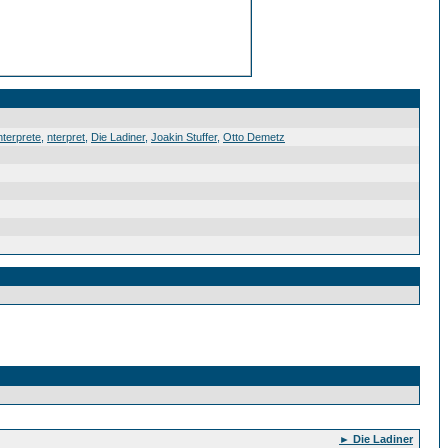
nterprete
,
nterpret
,
Die Ladiner
,
Joakin Stuffer
,
Otto Demetz
► Die Ladiner