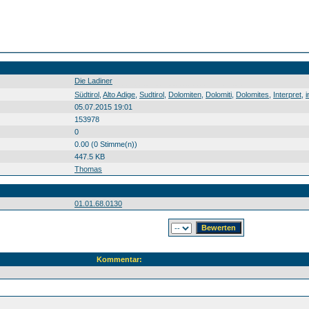
Die Ladiner
Südtirol Alto Adige Sudtirol Dolomiten Dolomiti Dolomites Interpret interprete nterpret Die Ladiner Joakin Stuffer Otto Demetz Südtirol0 Alto0 Adige0 Sudtirol0 Dolomiten0 Dolomiti0 Dolomites0 Interpret0 interprete0 nterpret0 Die0 Ladiner0 Joakin0 Stuffer0 Otto0 Demetz0 20150704
Südtirol
,
Alto Adige
,
Sudtirol
,
Dolomiten
,
Dolomiti
,
Dolomites
,
Interpret
,
i
05.07.2015 19:01
153978
0
0.00 (0 Stimme(n))
447.5 KB
Thomas
01.01.68.0130
Kommentar: