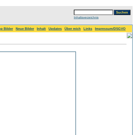
Inhaltsverzeichnis
p Bilder
Neue Bilder
Inhalt
Updates
Über mich
Links
Impressum/DSGVO