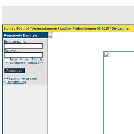
Home
/
Südtirol
/
Veranstaltungen
/
Ladiner Frühschoppen 07-2015
/ Die Ladiner
Registrierte Benutzer
Benutzername:
Passwort:
Beim nächsten Besuch
automatisch anmelden?
»
Passwort vergessen
»
Registrierung