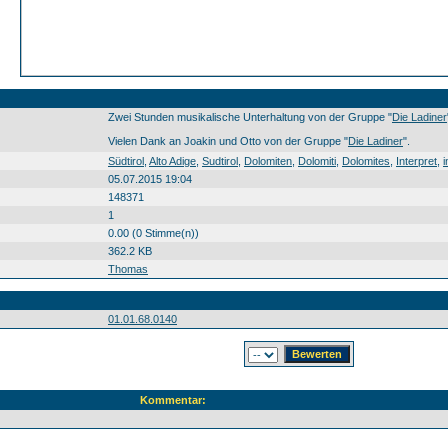
Zwei Stunden musikalische Unterhaltung von der Gruppe "
Die Ladiner
Vielen Dank an Joakin und Otto von der Gruppe "
Die Ladiner
".
Südtirol Alto Adige Sudtirol Dolomiten Dolomiti Dolomites Interpret interprete nterpret Die Ladiner Joakin Stuffer Otto Demetz Südtirol0 Alto0 Adige0 Sudtirol0 Dolomiten0 Dolomiti0 Dolomites0 Interpret0 interprete0 nterpret0 Die0 Ladiner0 Joakin0 Stuffer0 Otto0 Demetz0 20150704
Südtirol
,
Alto Adige
,
Sudtirol
,
Dolomiten
,
Dolomiti
,
Dolomites
,
Interpret
,
i
05.07.2015 19:04
148371
1
0.00 (0 Stimme(n))
362.2 KB
Thomas
01.01.68.0140
Kommentar: