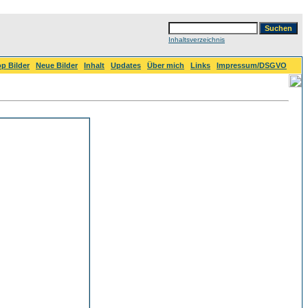
Inhaltsverzeichnis
p Bilder
Neue Bilder
Inhalt
Updates
Über mich
Links
Impressum/DSGVO