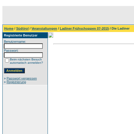
Home
/
Südtirol
/
Veranstaltungen
/
Ladiner Frühschoppen 07-2015
/ Die Ladiner
Registrierte Benutzer
Benutzername:
Passwort:
Beim nächsten Besuch
automatisch anmelden?
»
Passwort vergessen
»
Registrierung