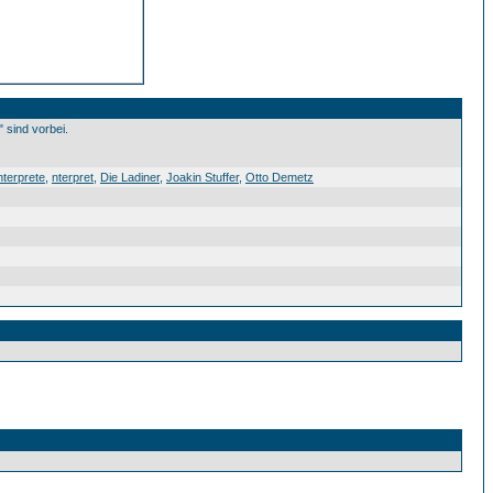
" sind vorbei.
nterprete
,
nterpret
,
Die Ladiner
,
Joakin Stuffer
,
Otto Demetz