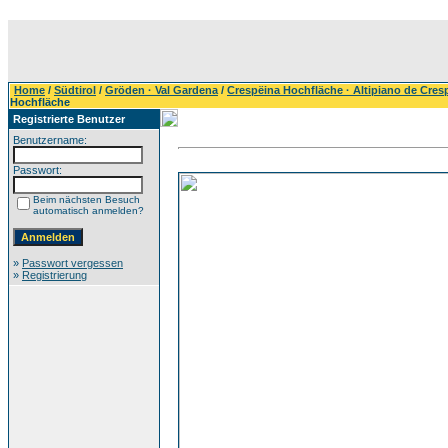
Home
/
Südtirol
/
Gröden · Val Gardena
/
Crespëina Hochfläche · Altipiano de Cres
Hochfläche
Registrierte Benutzer
Benutzername:
Passwort:
Beim nächsten Besuch
automatisch anmelden?
»
Passwort vergessen
»
Registrierung