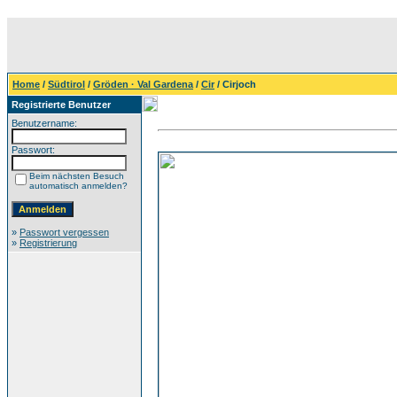
Home
/
Südtirol
/
Gröden · Val Gardena
/
Cir
/ Cirjoch
Registrierte Benutzer
Benutzername:
Passwort:
Beim nächsten Besuch
automatisch anmelden?
»
Passwort vergessen
»
Registrierung