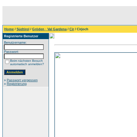
Home
/
Südtirol
/
Gröden · Val Gardena
/
Cir
/ Cirjoch
Registrierte Benutzer
Benutzername:
Passwort:
Beim nächsten Besuch
automatisch anmelden?
»
Passwort vergessen
»
Registrierung