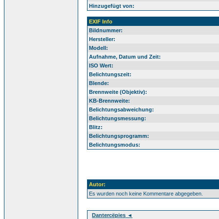
Hinzugefügt von:
EXIF Info
Bildnummer:
Hersteller:
Modell:
Aufnahme, Datum und Zeit:
ISO Wert:
Belichtungszeit:
Blende:
Brennweite (Objektiv):
KB-Brennweite:
Belichtungsabweichung:
Belichtungsmessung:
Blitz:
Belichtungsprogramm:
Belichtungsmodus:
Autor:
Es wurden noch keine Kommentare abgegeben.
Dantercëpies ◄