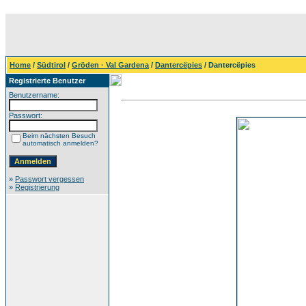
Home
/
Südtirol
/
Gröden · Val Gardena
/
Dantercëpies
/ Dantercëpies
Registrierte Benutzer
Benutzername:
Passwort:
Beim nächsten Besuch
automatisch anmelden?
»
Passwort vergessen
»
Registrierung