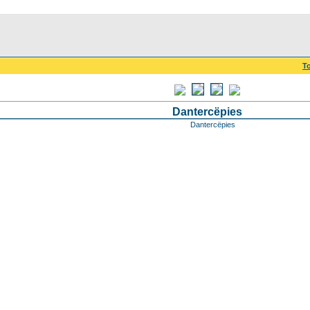
To
Dantercëpies