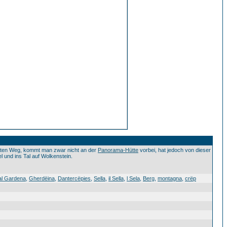
hten Weg, kommt man zwar nicht an der
Panorama-Hütte
vorbei, hat jedoch von dieser
l und ins Tal auf Wolkenstein.
al Gardena
,
Gherdëina
,
Dantercëpies
,
Sella
,
il Sella
,
l Sela
,
Berg
,
montagna
,
crëp