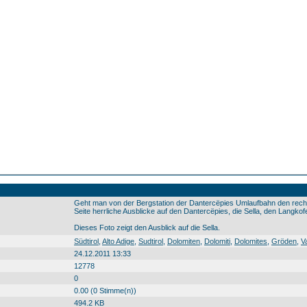
Geht man von der Bergstation der Dantercëpies Umlaufbahn den rec
Seite herrliche Ausblicke auf den Dantercëpies, die Sella, den Langkofe
Dieses Foto zeigt den Ausblick auf die Sella.
Südtirol Alto Adige Sudtirol Dolomiten Dolomiti Dolomites Gröden Val Gardena Gherdëina Dantercëpies Sella il Sella l Sela Berg montagna crëp Südtirol0 Alto0 Adige0 Sudtirol0 Dolomiten0 Dolomiti0 Dolomites0 Gröden0 Val0 Gardena0 Gherdëina0 Dantercëpies0 Sella0 il0 Sella0 l0 Sela0 Berg0 montagna0 crëp0 20100823
Südtirol
,
Alto Adige
,
Sudtirol
,
Dolomiten
,
Dolomiti
,
Dolomites
,
Gröden
,
V
24.12.2011 13:33
12778
0
0.00 (0 Stimme(n))
494.2 KB