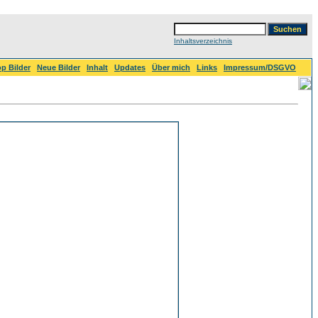
Inhaltsverzeichnis
p Bilder
Neue Bilder
Inhalt
Updates
Über mich
Links
Impressum/DSGVO