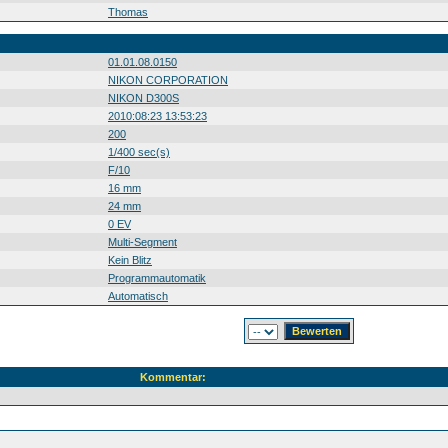
Thomas
01.01.08.0150
NIKON CORPORATION
NIKON D300S
2010:08:23 13:53:23
200
1/400 sec(s)
F/10
16 mm
24 mm
0 EV
Multi-Segment
Kein Blitz
Programmautomatik
Automatisch
Kommentar: