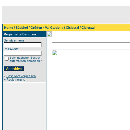
Home
/
Südtirol
/
Gröden · Val Gardena
/
Cislestal
/ Cislestal
Registrierte Benutzer
Benutzername:
Passwort:
Beim nächsten Besuch
automatisch anmelden?
»
Passwort vergessen
»
Registrierung