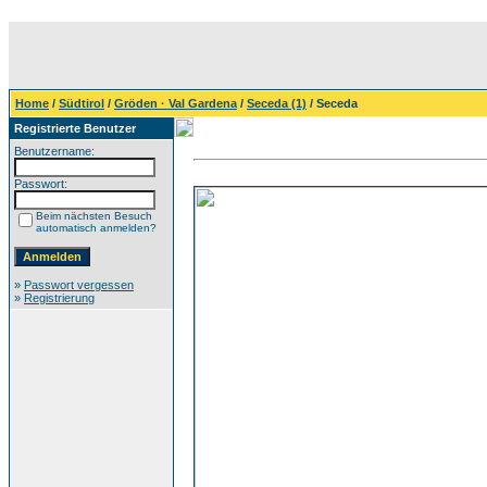
Home
/
Südtirol
/
Gröden · Val Gardena
/
Seceda (1)
/ Seceda
Registrierte Benutzer
Benutzername:
Passwort:
Beim nächsten Besuch
automatisch anmelden?
»
Passwort vergessen
»
Registrierung