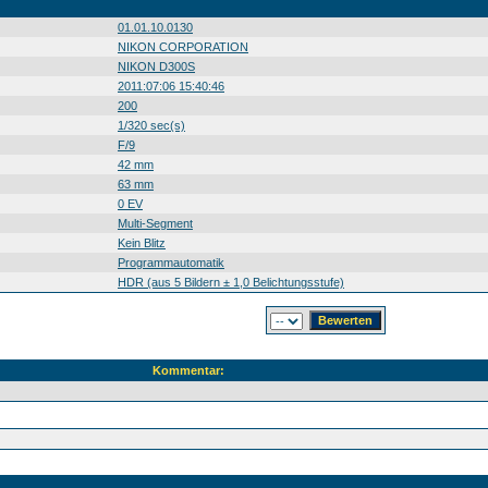
01.01.10.0130
NIKON CORPORATION
NIKON D300S
2011:07:06 15:40:46
200
1/320 sec(s)
F/9
42 mm
63 mm
0 EV
Multi-Segment
Kein Blitz
Programmautomatik
HDR (aus 5 Bildern ± 1,0 Belichtungsstufe)
Kommentar: