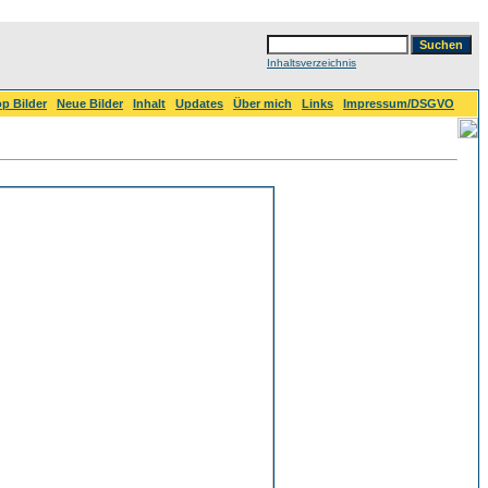
Inhaltsverzeichnis
p Bilder
Neue Bilder
Inhalt
Updates
Über mich
Links
Impressum/DSGVO