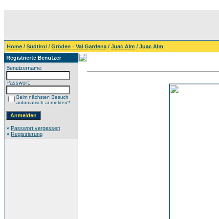
Home
/
Südtirol
/
Gröden · Val Gardena
/
Juac Alm
/ Juac Alm
Registrierte Benutzer
Benutzername:
Passwort:
Beim nächsten Besuch
automatisch anmelden?
»
Passwort vergessen
»
Registrierung