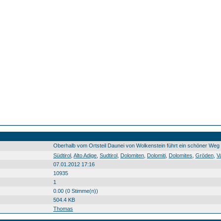
Oberhalb vom Ortsteil Daunei von Wolkenstein führt ein schöner Weg ü
Südtirol Alto Adige Sudtirol Dolomiten Dolomiti Dolomites Gröden Val Gardena Gherdëina Daunei Sella il Sella l Sela Berg montagna crëp Südtirol0 Alto0 Adige0 Sudtirol0 Dolomiten0 Dolomiti0 Dolomites0 Gröden0 Val0 Gardena0 Gherdëina0 Daunei0 Sella0 il0 Sella0 l0 Sela0 Berg0 montagna0 crëp0 20110706
Südtirol
,
Alto Adige
,
Sudtirol
,
Dolomiten
,
Dolomiti
,
Dolomites
,
Gröden
,
V
07.01.2012 17:16
10935
1
0.00 (0 Stimme(n))
504.4 KB
Thomas