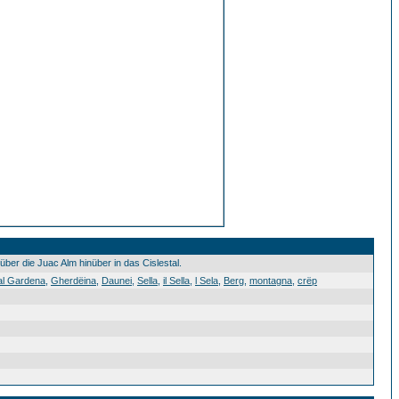
ber die Juac Alm hinüber in das Cislestal.
al Gardena
,
Gherdëina
,
Daunei
,
Sella
,
il Sella
,
l Sela
,
Berg
,
montagna
,
crëp