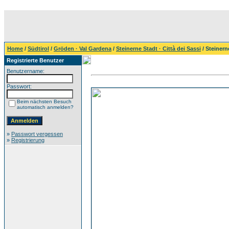
Home
/
Südtirol
/
Gröden · Val Gardena
/
Steinerne Stadt · Città dei Sassi
/ Steinern
Registrierte Benutzer
Benutzername:
Passwort:
Beim nächsten Besuch
automatisch anmelden?
»
Passwort vergessen
»
Registrierung