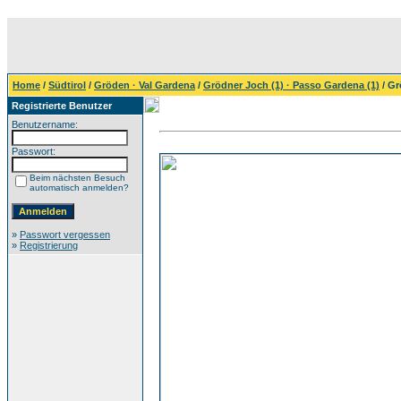
Home
/
Südtirol
/
Gröden · Val Gardena
/
Grödner Joch (1) · Passo Gardena (1)
/ Gr
Registrierte Benutzer
Benutzername:
Passwort:
Beim nächsten Besuch
automatisch anmelden?
»
Passwort vergessen
»
Registrierung