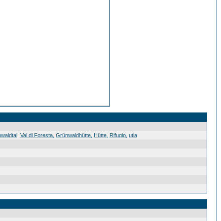
waldtal
,
Val di Foresta
,
Grünwaldhütte
,
Hütte
,
Rifugio
,
utia