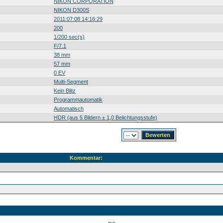
NIKON CORPORATION
NIKON D300S
2011:07:08 14:16:29
200
1/200 sec(s)
F/7.1
38 mm
57 mm
0 EV
Multi-Segment
Kein Blitz
Programmautomatik
Automatisch
HDR (aus 5 Bildern ± 1,0 Belichtungsstufe)
Kommentar: