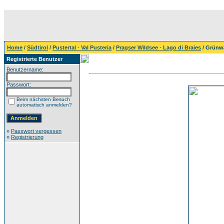
Home
/
Südtirol
/
Pustertal · Val Pusteria
/
Pragser Wildsee · Lago di Braies
/ Grünw
Registrierte Benutzer
Benutzername:
Passwort:
Beim nächsten Besuch
automatisch anmelden?
»
Passwort vergessen
»
Registrierung