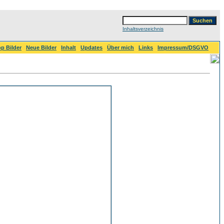
Inhaltsverzeichnis
p Bilder
Neue Bilder
Inhalt
Updates
Über mich
Links
Impressum/DSGVO