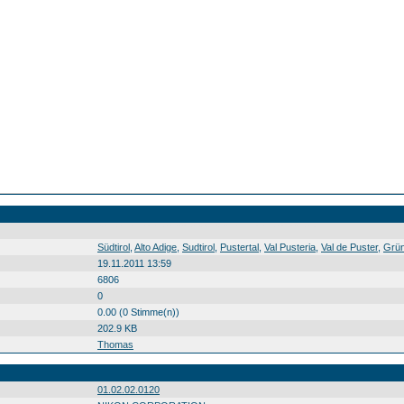
Südtirol Alto Adige Sudtirol Pustertal Val Pusteria Val de Puster Grünwaldtal Val di Foresta Grünwaldhütte Hütte Rifugio utia Südtirol0 Alto0 Adige0 Sudtirol0 Pustertal0 Val0 Pusteria0 Val0 de0 Puster0 Grünwaldtal0 Val0 di0 Foresta0 Grünwaldhütte0 Hütte0 Rifugio0 utia0 20110708
Südtirol
,
Alto Adige
,
Sudtirol
,
Pustertal
,
Val Pusteria
,
Val de Puster
,
Grün
19.11.2011 13:59
6806
0
0.00 (0 Stimme(n))
202.9 KB
Thomas
01.02.02.0120