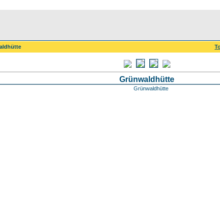
aldhütte
To
Grünwaldhütte