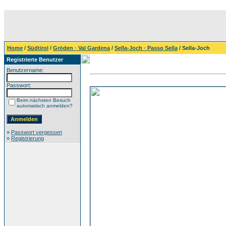
Home
/
Südtirol
/
Gröden · Val Gardena
/
Sella-Joch · Passo Sella
/ Sella-Joch
Registrierte Benutzer
Benutzername:
Passwort:
Beim nächsten Besuch
automatisch anmelden?
»
Passwort vergessen
»
Registrierung