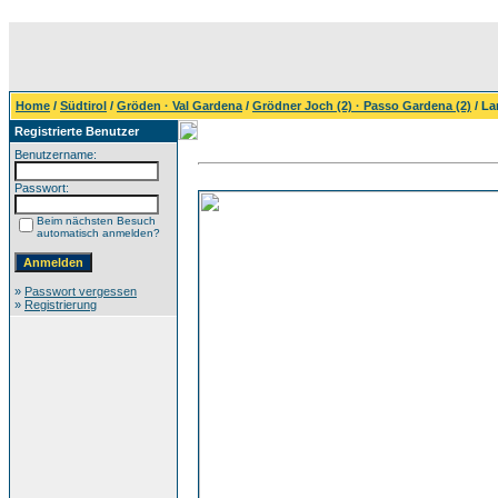
Home
/
Südtirol
/
Gröden · Val Gardena
/
Grödner Joch (2) · Passo Gardena (2)
/ La
Registrierte Benutzer
Benutzername:
Passwort:
Beim nächsten Besuch
automatisch anmelden?
»
Passwort vergessen
»
Registrierung