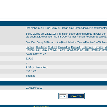
Das Volksmusik-Duo
Belsy & Florian
am Gemeindeplatz in Wolkenstei
Belsy wurde am 23.12.1984 in Indien geboren und bereits im Alter vo
sie auch aufgewachsen ist. Ihr Duo-Partner Florian Fesl wurde am 01
Das Duo Belsy & Florian tritt alljährlich beim "Belsy-Festival" in Wolke
Südtirol Alto Adige Sudtirol Dolomiten Dolomiti Dolomites Gröden Val Gardena Gherdëina Wolkenstein in Gröden Selva di Val Gardena Selva Belsy Florian Fesl Belsy Festival Belsy Fanwanderung 2011 Interpret interprete nterpret Südtirol0 Alto0 Adige0 Sudtirol0 Dolomiten0 Dolomiti0 Dolomites0 Gröden0 Val0 Gardena0 Gherdëina0 Wolkenstein0 in0 Gröden0 Selva0 di0 Val0 Gardena0 Se
Südtirol
,
Alto Adige
,
Sudtirol
,
Dolomiten
,
Dolomiti
,
Dolomites
,
Gröden
,
V
Florian Fesl
,
Belsy Festival
,
Belsy Fanwanderung 2011
,
Interpret
,
inte
04.02.2012 23:42
52710
0
4.00 (5 Stimme(n))
435.4 KB
Thomas
01.01.60.0010