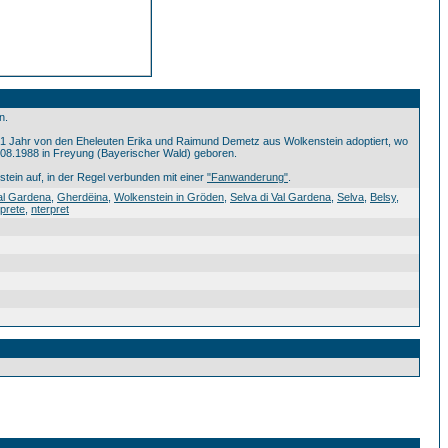
n.
n 1 Jahr von den Eheleuten Erika und Raimund Demetz aus Wolkenstein adoptiert, wo
.08.1988 in Freyung (Bayerischer Wald) geboren.
nstein auf, in der Regel verbunden mit einer
"Fanwanderung"
.
lva0 Belsy0 Florian0 Fesl0 Belsy1 Festival0 Belsy1 Fanwanderung0 20110 Interpret0 interprete0 nterpret0 0
al Gardena
,
Gherdëina
,
Wolkenstein in Gröden
,
Selva di Val Gardena
,
Selva
,
Belsy
,
rprete
,
nterpret