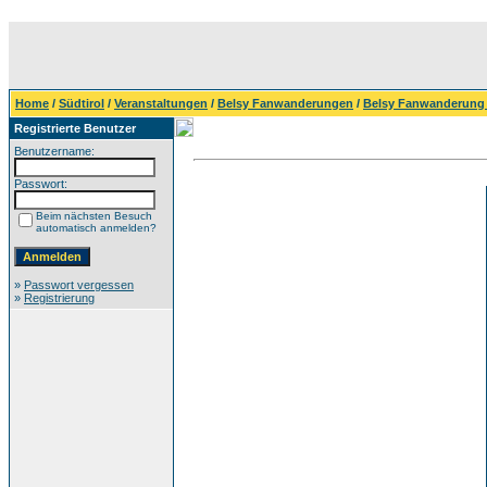
Home
/
Südtirol
/
Veranstaltungen
/
Belsy Fanwanderungen
/
Belsy Fanwanderung 
Registrierte Benutzer
Benutzername:
Passwort:
Beim nächsten Besuch
automatisch anmelden?
»
Passwort vergessen
»
Registrierung